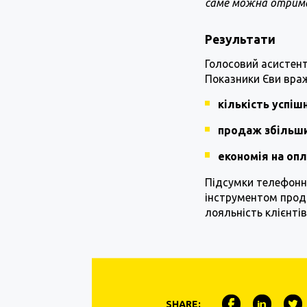
саме можна отрима
Результати
Голосовий асистент
Показники Єви вра
кількість успіш
продаж збільши
економія на опл
Підсумки телефонно
інструментом прод
лояльність клієнті
SHARE: