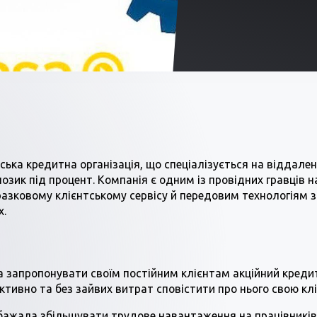
нська кредитна організація, що спеціалізується на віддале
озик під процент. Компанія є одним із провідних гравців 
азковому клієнтському сервісу й передовим технологіям 
х.
а запропонувати своїм постійним клієнтам акційний креди
ктивно та без зайвих витрат сповістити про нього свою клі
бажала збільшувати трудове навантаження на працівників