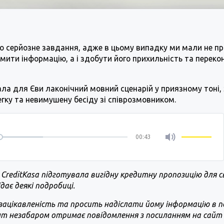
о серйозне завдання, адже в цьому випадку ми мали не п
омити інформацію, а і здобути його прихильність та перек
а для Єви лаконічний мовний сценарій у приязному тоні, 
гку та невимушену бесіду зі співрозмовником.
00:43
 CreditKasa підготувала вигідну кредитну пропозицію для с
дає деякі подробиці.
зацікавленість та просить надіслати йому інформацію в п
єнт незабаром отримає повідомлення з посиланням на сайт і