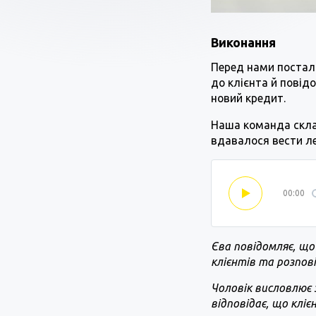
Виконання
Перед нами постал
до клієнта й повід
новий кредит.
Наша команда склал
вдавалося вести ле
00:00
Єва повідомляє, що
клієнтів та розпові
Чоловік висловлює 
відповідає, що клі