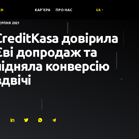
СИ
КОМПАНІЯ /
КАР'ЄРА
ПРО НАС
UA
ЕРПНЯ 2021
CreditKasa довірила
Єві допродаж та
підняла конверсію
вдвічі