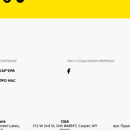
КОМПАНІЯ
МИ У СОЦІАЛЬНИХ МЕРЕЖАХ
КАР'ЄРА
ПРО НАС
нія
США
Green Lanes,
312 W 2nd St, Unit #A8997, Casper, WY
вул. Пушкі
FG
82601