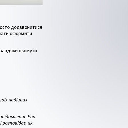
росто додзвонитися
онати оформити
завдяки цьому їй
воїх надійних
овідомленні. Єва
 розповідає, як