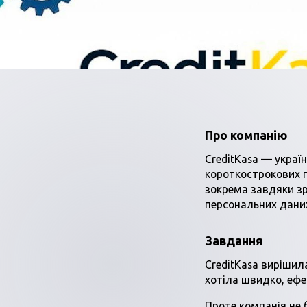
Про компанію
CreditKasa — украї
короткострокових п
зокрема завдяки зр
персональних дани
Завдання
CreditKasa вирішил
хотіла швидко, ефе
Проте компанія не 