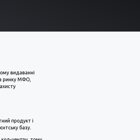
ному видаванні
на ринку МФО,
захисту
тний продукт і
єнтську базу.
 кол-центру, тому