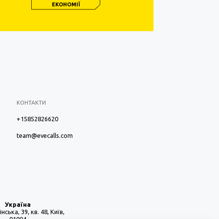
ЕКОНОМІЇ
КОНТАКТИ
+15852826620
team@evecalls.com
Україна
нська, 39, кв. 48, Київ,
01004