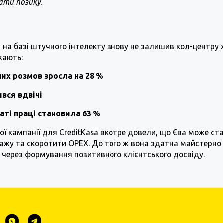
ти позику.
 на базі штучного інтелекту знову не залишив кол-центру 
жають:
них розмов зросла на 28 %
вся вдвічі
аті праці становила 63 %
ї кампанії для CreditKasa вкотре довели, що Єва може с
ажу та скоротити OPEX. До того ж вона здатна майстерно
в через формування позитивного клієнтського досвіду.