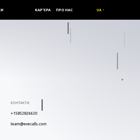
СИ
КОМПАНІЯ /
КАР'ЄРА
ПРО НАС
UA
КОНТАКТИ
+15852826620
team@evecalls.com