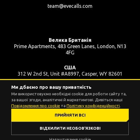
team@evecalls.com
Велика Британія
Prime Apartments, 483 Green Lanes, London, N13
4FG
США
312 W 2nd St, Unit #A8997, Casper, WY 82601
Ми дбаємо про вашу приватність
Україна
Ми використовуємо необхідні cookie для роботи сайту та,
вул. Пушкінська, 39, кв. 48, Київ, 01004
за вашої згоди, аналітичні й маркетингові. Дивіться наші
Повідомлення про cookie
та
Політику конфіденційності
.
ПРИЙНЯТИ ВСІ
Налаштування cookie
© 2016 - 2026 EVE.CALLS INC. All rights reserved.
ВІДХИЛИТИ НЕОБОВ’ЯЗКОВІ
Налаштування cookie