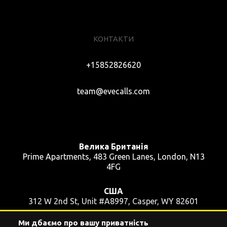
КОНТАКТИ
+15852826620
team@evecalls.com
Велика Британія
Prime Apartments, 483 Green Lanes, London, N13
4FG
США
312 W 2nd St, Unit #A8997, Casper, WY 82601
Ми дбаємо про вашу приватність
Україна