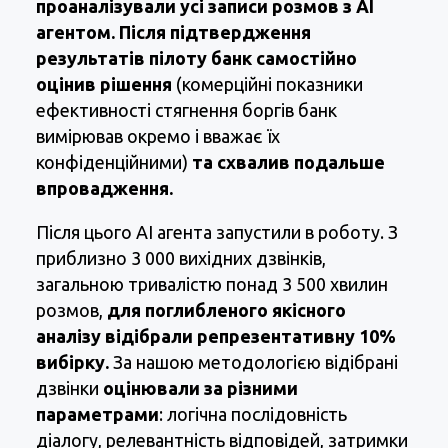
проаналізували усі записи розмов з AI
агентом. Після підтвердження
результатів пілоту банк самостійно
оцінив рішення
(комерційні показники
ефективності стягнення боргів банк
вимірював окремо і вважає їх
конфіденційними)
та схвалив подальше
впровадження.
Після цього AI агента запустили в роботу. З
приблизно 3 000 вихідних дзвінків,
загальною тривалістю понад 3 500 хвилин
розмов,
для поглибленого якісного
аналізу відібрали репрезентативну 10%
вибірку.
За нашою методологією відібрані
дзвінки
оцінювали за різними
параметрами
: логічна послідовність
діалогу, релевантність відповідей, затримки