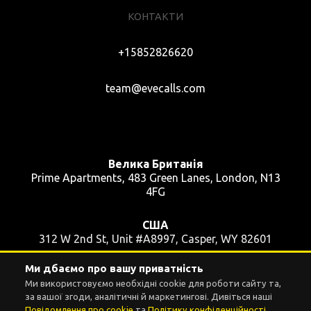
КОНТАКТИ
+15852826620
team@evecalls.com
Велика Британія
Prime Apartments, 483 Green Lanes, London, N13
4FG
США
312 W 2nd St, Unit #A8997, Casper, WY 82601
Ми дбаємо про вашу приватність
Україна
Ми використовуємо необхідні cookie для роботи сайту та,
вул. Пушкінська, 39, кв. 48, Київ, 01004
за вашої згоди, аналітичні й маркетингові. Дивіться наші
Повідомлення про cookie
та
Політику конфіденційності
.