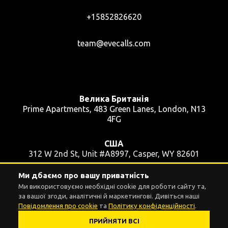
+15852826620
team@evecalls.com
Велика Британія
Prime Apartments, 483 Green Lanes, London, N13
4FG
США
312 W 2nd St, Unit #A8997, Casper, WY 82601
Ми дбаємо про вашу приватність
Україна
Ми використовуємо необхідні cookie для роботи сайту та,
вул. Пушкінська, 39, кв. 48, Київ, 01004
за вашої згоди, аналітичні й маркетингові. Дивіться наші
Повідомлення про cookie
та
Політику конфіденційності
.
ПРИЙНЯТИ ВСІ
Налаштування cookie