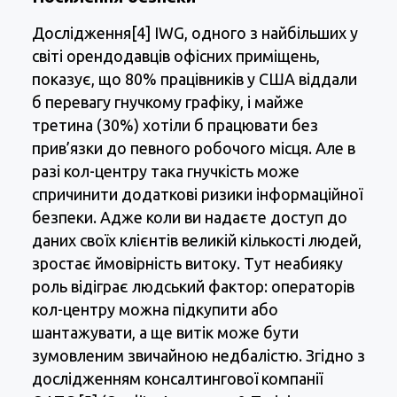
Дослідження[4] IWG, одного з найбільших у
світі орендодавців офісних приміщень,
показує, що 80% працівників у США віддали
б перевагу гнучкому графіку, і майже
третина (30%) хотіли б працювати без
прив’язки до певного робочого місця. Але в
разі кол-центру така гнучкість може
спричинити додаткові ризики інформаційної
безпеки. Адже коли ви надаєте доступ до
даних своїх клієнтів великій кількості людей,
зростає ймовірність витоку. Тут неабияку
роль відіграє людський фактор: операторів
кол-центру можна підкупити або
шантажувати, а ще витік може бути
зумовленим звичайною недбалістю. Згідно з
дослідженням консалтингової компанії